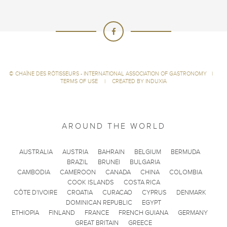
©
CHAÎNE DES RÔTISSEURS - INTERNATIONAL ASSOCIATION OF GASTRONOMY
|
TERMS OF USE
|
CREATED BY INDUXIA
AROUND THE WORLD
AUSTRALIA
AUSTRIA
BAHRAIN
BELGIUM
BERMUDA
BRAZIL
BRUNEI
BULGARIA
CAMBODIA
CAMEROON
CANADA
CHINA
COLOMBIA
COOK ISLANDS
COSTA RICA
CÔTE D'IVOIRE
CROATIA
CURACAO
CYPRUS
DENMARK
DOMINICAN REPUBLIC
EGYPT
ETHIOPIA
FINLAND
FRANCE
FRENCH GUIANA
GERMANY
GREAT BRITAIN
GREECE