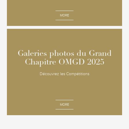
MORE
Galeries photos du Grand
Galeries photos du Grand
Chapitre OMGD 2025
Chapitre OMGD 2025
Découvrez les Compétitions
MORE