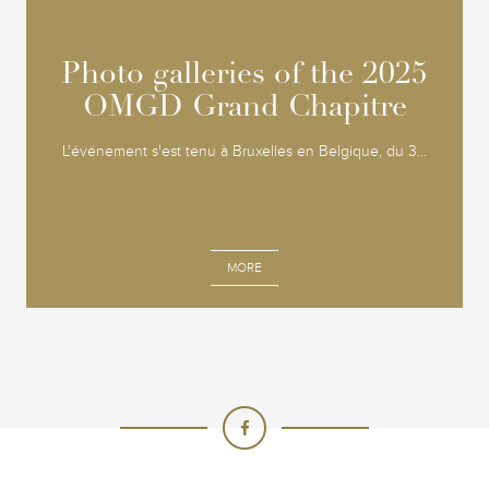
Photo galleries of the 2025
Photo galleries of the 2025
OMGD Grand Chapitre
OMGD Grand Chapitre
L'événement s'est tenu à Bruxelles en Belgique, du 3...
MORE