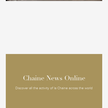
Chaine News Online
Chaine News Online
Discover all the activity of la Chaine across the world