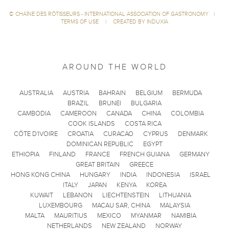
©
CHAÎNE DES RÔTISSEURS - INTERNATIONAL ASSOCIATION OF GASTRONOMY
|
TERMS OF USE
|
CREATED BY INDUXIA
AROUND THE WORLD
AUSTRALIA
AUSTRIA
BAHRAIN
BELGIUM
BERMUDA
BRAZIL
BRUNEI
BULGARIA
CAMBODIA
CAMEROON
CANADA
CHINA
COLOMBIA
COOK ISLANDS
COSTA RICA
CÔTE D'IVOIRE
CROATIA
CURACAO
CYPRUS
DENMARK
DOMINICAN REPUBLIC
EGYPT
ETHIOPIA
FINLAND
FRANCE
FRENCH GUIANA
GERMANY
GREAT BRITAIN
GREECE
HONG KONG CHINA
HUNGARY
INDIA
INDONESIA
ISRAEL
ITALY
JAPAN
KENYA
KOREA
KUWAIT
LEBANON
LIECHTENSTEIN
LITHUANIA
LUXEMBOURG
MACAU SAR, CHINA
MALAYSIA
MALTA
MAURITIUS
MEXICO
MYANMAR
NAMIBIA
NETHERLANDS
NEW ZEALAND
NORWAY