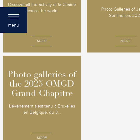
Discover all the activity of la Chaine
Photo Galleries of 
across the world
Sommeliers 20
menu
MORE
MORE
Photo galleries of
Photo galleries of
the 2025 OMGD
the 2025 OMGD
Grand Chapitre
Grand Chapitre
L'événement s'est tenu à Bruxelles
en Belgique, du 3...
MORE