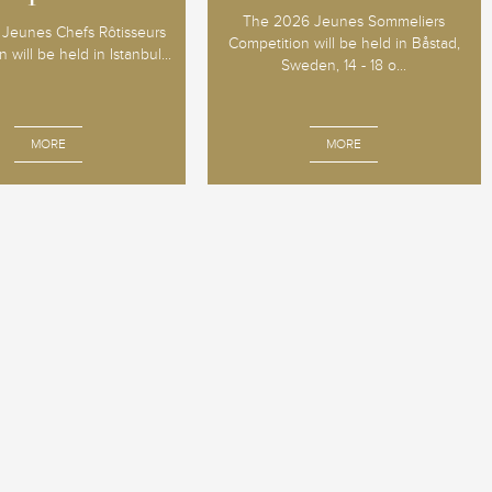
The 2026 Jeunes Sommeliers
Jeunes Chefs Rôtisseurs
Competition will be held in Båstad,
 will be held in Istanbul...
Sweden, 14 - 18 o...
MORE
MORE