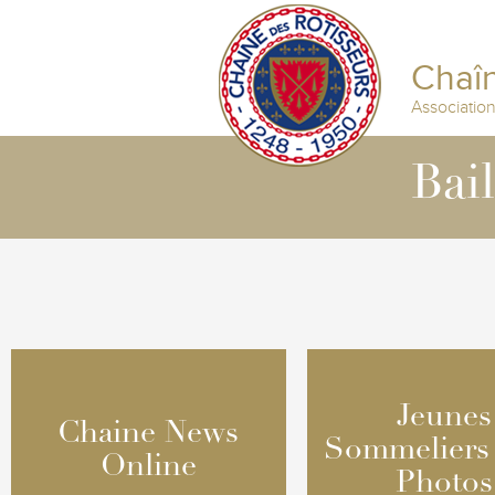
Chaîn
Associatio
Bai
Jeunes
Jeunes
Chaine News
Chaine News
Sommeliers
Sommeliers
Online
Online
Photos
Photos