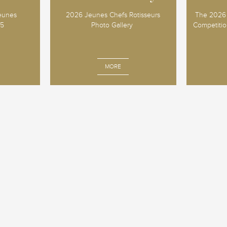
Jeunes
2026 Jeunes Chefs Rotisseurs
The 2026 
25
Photo Gallery
Competition
MORE