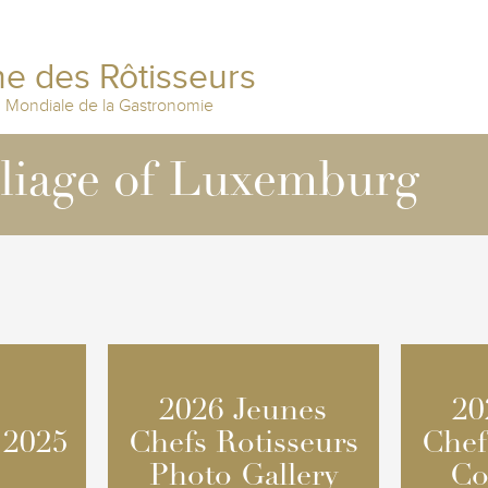
e des Rôtisseurs
n Mondiale de la Gastronomie
lliage of Luxemburg
2026 Jeunes
2026 Jeunes
20
20
 2025
 2025
Chefs Rotisseurs
Chefs Rotisseurs
Chef
Chef
Photo Gallery
Photo Gallery
Co
Co