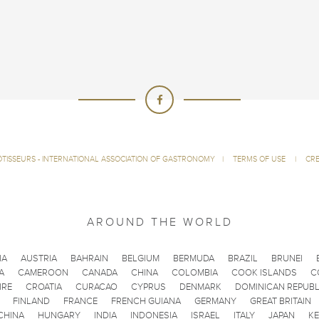
ÔTISSEURS - INTERNATIONAL ASSOCIATION OF GASTRONOMY
|
TERMS OF USE
|
CRE
AROUND THE WORLD
IA
AUSTRIA
BAHRAIN
BELGIUM
BERMUDA
BRAZIL
BRUNEI
A
CAMEROON
CANADA
CHINA
COLOMBIA
COOK ISLANDS
C
IRE
CROATIA
CURACAO
CYPRUS
DENMARK
DOMINICAN REPUBL
FINLAND
FRANCE
FRENCH GUIANA
GERMANY
GREAT BRITAIN
CHINA
HUNGARY
INDIA
INDONESIA
ISRAEL
ITALY
JAPAN
K