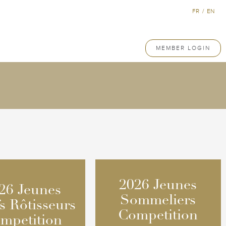
FR
/
EN
MEMBER LOGIN
2026 Jeunes
2026 Jeunes
26 Jeunes
26 Jeunes
Sommeliers
Sommeliers
s Rôtisseurs
s Rôtisseurs
Competition
Competition
mpetition
mpetition