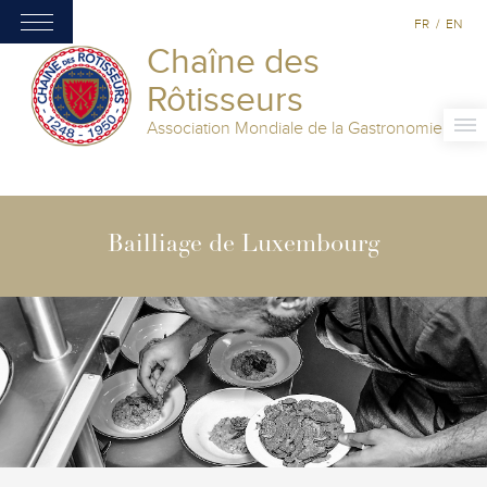
FR
/
EN
Chaîne des
Rôtisseurs
Association Mondiale de la Gastronomie
Bailliage de Luxembourg