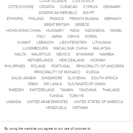
COOK ISLANDS
COSTA RICA
CÔTE D'IVOIRE
CROATIA
CURACAO
CYPRUS
DENMARK
DOMINICAN REPUBLIC
EGYPT
ETHIOPIA
FINLAND
FRANCE
FRENCH GUIANA
GERMANY
GREAT BRITAIN
GREECE
HONG KONG CHINA
HUNGARY
INDIA
INDONESIA
ISRAEL
ITALY
JAPAN
KENYA
KOREA
KUWAIT
LEBANON
LIECHTENSTEIN
LITHUANIA
LUXEMBOURG
MACAU SAR, CHINA
MALAYSIA
MALTA
MAURITIUS
MEXICO
MYANMAR
NAMIBIA
NETHERLANDS
NEW ZEALAND
NORWAY
PHILIPPINES
POLAND
PORTUGAL
PRINCIPALITY OF ANDORRA
PRINCIPALITY OF MONACO
RUSSIA
SAUDI ARABIA
SINGAPORE
SLOVENIA
SOUTH AFRICA
SPAIN
SRI LANKA
SULTANATE OF OMAN
SWEDEN
SWITZERLAND
TAIWAN
TANZANIA
THAILAND
TUNISIA
TÜRKIYE
UGANDA
UNITED ARAB EMIRATES
UNITED STATES OF AMERICA
VENEZUELA
VIETNAM
By using the website you agree to our use of cookies to