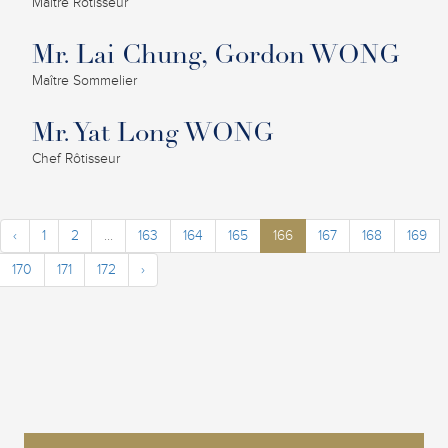
Maître Rôtisseur
Mr. Lai Chung, Gordon WONG
Maître Sommelier
Mr. Yat Long WONG
Chef Rôtisseur
‹
1
2
...
163
164
165
166
167
168
169
170
171
172
›