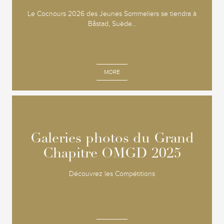
Le Cocnours 2026 des Jeunes Sommeliers se tiendra à
Båstad, Suède...
MORE
Galeries photos du Grand
Galeries photos du Grand
Chapitre OMGD 2025
Chapitre OMGD 2025
Découvrez les Compétitions