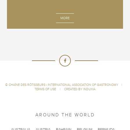
MORE
©
CHAÎNE DES RÔTISSEURS - INTERNATIONAL ASSOCIATION OF GASTRONOMY
|
TERMS OF USE
|
CREATED BY INDUXIA
AROUND THE WORLD
AUSTRALIA
AUSTRIA
BAHRAIN
BELGIUM
BERMUDA