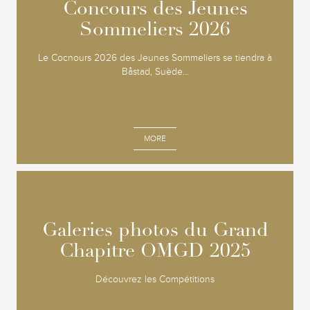
Concours des Jeunes
Concours des Jeunes
Sommeliers 2026
Sommeliers 2026
Le Cocnours 2026 des Jeunes Sommeliers se tiendra à
Båstad, Suède...
MORE
Galeries photos du Grand
Galeries photos du Grand
Chapitre OMGD 2025
Chapitre OMGD 2025
Découvrez les Compétitions