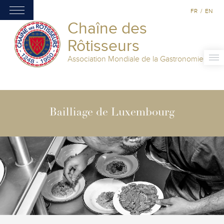
FR
/
EN
Chaîne des
Rôtisseurs
Association Mondiale de la Gastronomie
Bailliage de Luxembourg