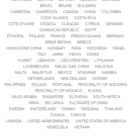
BRAZIL
BRUNEI
BULGARIA
CAMBODIA
CAMEROON
CANADA
CHINA
COLOMBIA
COOK ISLANDS
COSTA RICA
CÔTE D'IVOIRE
CROATIA
CURACAO
CYPRUS
DENMARK
DOMINICAN REPUBLIC
EGYPT
ETHIOPIA
FINLAND
FRANCE
FRENCH GUIANA
GERMANY
GREAT BRITAIN
GREECE
HONG KONG CHINA
HUNGARY
INDIA
INDONESIA
ISRAEL
ITALY
JAPAN
KENYA
KOREA
KUWAIT
LEBANON
LIECHTENSTEIN
LITHUANIA
LUXEMBOURG
MACAU SAR, CHINA
MALAYSIA
MALTA
MAURITIUS
MEXICO
MYANMAR
NAMIBIA
NETHERLANDS
NEW ZEALAND
NORWAY
PHILIPPINES
POLAND
PORTUGAL
PRINCIPALITY OF ANDORRA
PRINCIPALITY OF MONACO
RUSSIA
SAUDI ARABIA
SINGAPORE
SLOVENIA
SOUTH AFRICA
SPAIN
SRI LANKA
SULTANATE OF OMAN
SWEDEN
SWITZERLAND
TAIWAN
TANZANIA
THAILAND
TUNISIA
TÜRKIYE
UGANDA
UNITED ARAB EMIRATES
UNITED STATES OF AMERICA
VENEZUELA
VIETNAM