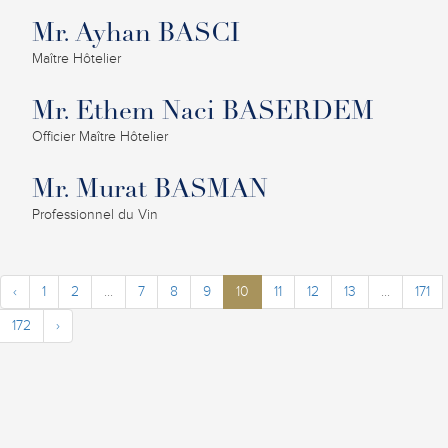
Mr. Ayhan BASCI
Maître Hôtelier
Mr. Ethem Naci BASERDEM
Officier Maître Hôtelier
Mr. Murat BASMAN
Professionnel du Vin
‹
1
2
...
7
8
9
10
11
12
13
...
171
172
›